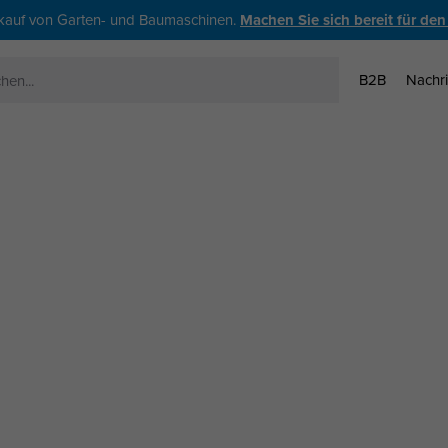
kauf von Garten- und Baumaschinen.
Machen Sie sich bereit für den
B2B
Nachri