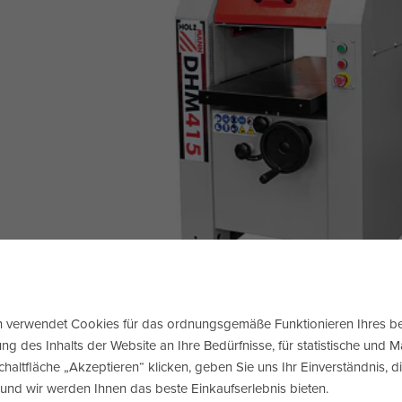
verwendet Cookies für das ordnungsgemäße Funktionieren Ihres b
 HOLZMANN DHM415_400V
g des Inhalts der Website an Ihre Bedürfnisse, für statistische und 
chaltfläche „Akzeptieren“ klicken, geben Sie uns Ihr Einverständnis, 
eine maximale Hobelbreite von 405 mm. Die maximale Dicke beträgt 2
 und wir werden Ihnen das beste Einkaufserlebnis bieten.