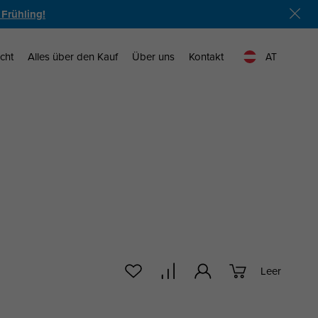
 Frühling!
cht
Alles über den Kauf
Über uns
Kontakt
AT
Leer