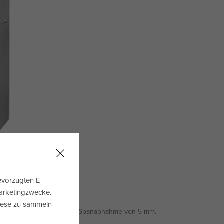
evorzugten E-
Marketingzwecke.
diese zu sammeln
20 mm bei einer maximalen Spanabnahme von 5 mm.